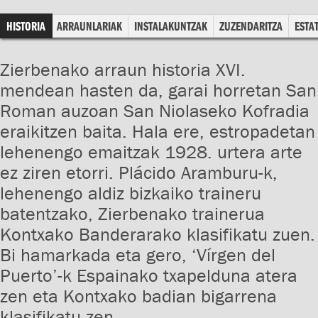
HISTORIA
ARRAUNLARIAK
INSTALAKUNTZAK
ZUZENDARITZA
ESTAT
Zierbenako arraun historia XVI.
mendean hasten da, garai horretan San
Roman auzoan San Niolaseko Kofradia
eraikitzen baita. Hala ere, estropadetan
lehenengo emaitzak 1928. urtera arte
ez ziren etorri. Plácido Aramburu-k,
lehenengo aldiz bizkaiko traineru
batentzako, Zierbenako trainerua
Kontxako Banderarako klasifikatu zuen.
Bi hamarkada eta gero, ‘Vírgen del
Puerto’-k Espainako txapelduna atera
zen eta Kontxako badian bigarrena
klasifikatu zen.