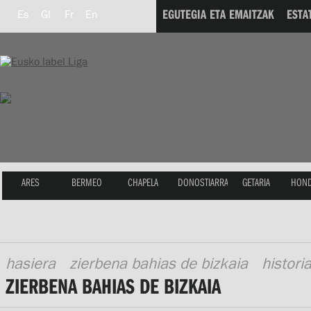
EGUTEGIA ETA EMAITZAK
ESTA
Es
Gl
Fr
En
ARES
BERMEO
CHAPELA
DONOSTIARRA
GETARIA
HOND
hasiera
zierbena bahias de bizkaia
histori
ZIERBENA BAHIAS DE BIZKAIA